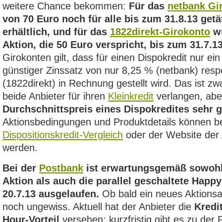
weitere Chance bekommen:
Für das
netbank Gi
von 70 Euro noch für alle bis zum 31.8.13 get
erhältlich, und für das
1822direkt-Girokonto
wu
Aktion, die 50 Euro verspricht, bis zum 31.7.13
Girokonten gilt, dass für einen Dispokredit nur ei
günstiger Zinssatz von nur 8,25 % (netbank) resp
(1822direkt) in Rechnung gestellt wird. Das ist zw
beide Anbieter für ihren
Kleinkredit
verlangen, ab
Durchschnittspreis eines Dispokredites sehr g
Aktionsbedingungen und Produktdetails können b
Dispositionskredit-Vergleich
oder der Website der
werden.
Bei der
Postbank
ist erwartungsgemäß sowohl
Aktion als auch die parallel geschaltete Happ
20.7.13 ausgelaufen.
Ob bald ein neues Aktionsan
noch ungewiss. Aktuell hat der Anbieter die
Kredi
Hour-Vorteil
versehen; kurzfristig gibt es zu de