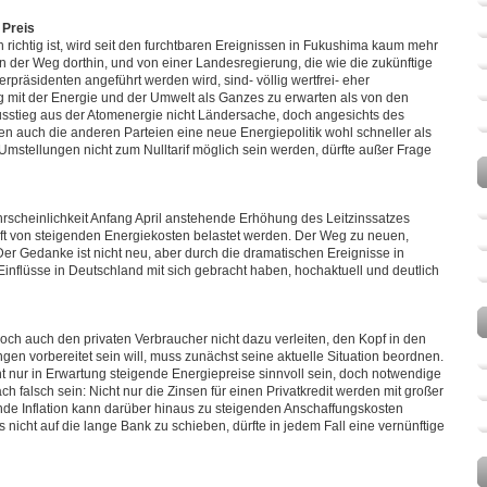
 Preis
richtig ist, wird seit den furchtbaren Ereignissen in Fukushima kaum mehr
teien der Weg dorthin, und von einer Landesregierung, die wie die zukünftige
präsidenten angeführt werden wird, sind- völlig wertfrei- eher
it der Energie und der Umwelt als Ganzes zu erwarten als von den
Ausstieg aus der Atomenergie nicht Ländersache, doch angesichts des
auch die anderen Parteien eine neue Energiepolitik wohl schneller als
Umstellungen nicht zum Nulltarif möglich sein werden, dürfte außer Frage
hrscheinlichkeit Anfang April anstehende Erhöhung des Leitzinssatzes
aft von steigenden Energiekosten belastet werden. Der Weg zu neuen,
er Gedanke ist nicht neu, aber durch die dramatischen Ereignisse in
 Einflüsse in Deutschland mit sich gebracht haben, hochaktuell und deutlich
doch auch den privaten Verbraucher nicht dazu verleiten, den Kopf in den
en vorbereitet sein will, muss zunächst seine aktuelle Situation beordnen.
t nur in Erwartung steigende Energiepreise sinnvoll sein, doch notwendige
falsch sein: Nicht nur die Zinsen für einen Privatkredit werden mit großer
nde Inflation kann darüber hinaus zu steigenden Anschaffungskosten
nicht auf die lange Bank zu schieben, dürfte in jedem Fall eine vernünftige