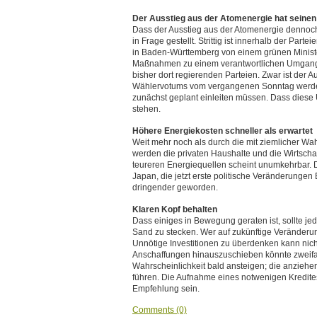
Der Ausstieg aus der Atomenergie hat seinen
Dass der Ausstieg aus der Atomenergie dennoch 
in Frage gestellt. Strittig ist innerhalb der Par
in Baden-Württemberg von einem grünen Minister
Maßnahmen zu einem verantwortlichen Umgang m
bisher dort regierenden Parteien. Zwar ist der 
Wählervotums vom vergangenen Sonntag werden 
zunächst geplant einleiten müssen. Dass diese 
stehen.
Höhere Energiekosten schneller als erwartet
Weit mehr noch als durch die mit ziemlicher Wa
werden die privaten Haushalte und die Wirtsch
teureren Energiequellen scheint unumkehrbar. D
Japan, die jetzt erste politische Veränderungen
dringender geworden.
Klaren Kopf behalten
Dass einiges in Bewegung geraten ist, sollte je
Sand zu stecken. Wer auf zukünftige Veränderung
Unnötige Investitionen zu überdenken kann nich
Anschaffungen hinauszuschieben könnte zweifach 
Wahrscheinlichkeit bald ansteigen; die anziehe
führen. Die Aufnahme eines notwenigen Kredites 
Empfehlung sein.
Comments (0)