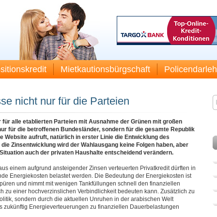
sitionskredit
Mietkautionsbürgschaft
Policendarle
e nicht nur für die Parteien
ür alle etablierten Parteien mit Ausnahme der Grünen mit großen
ur für die betroffenen Bundesländer, sondern für die gesamte Republik
e Website aufruft, natürlich in erster Linie die Entwicklung des
 die Zinsentwicklung wird der Wahlausgang keine Folgen haben, aber
le Situation auch der privaten Haushalte entscheidend verändern.
us einem aufgrund ansteigender Zinsen verteuerten Privatkredit dürften in
ende Energiekosten belastet werden. Die Bedeutung der Energiekosten ist
spüren und nimmt mit wenigen Tankfüllungen schnell den finanziellen
eich zu einer hochverzinslichen Verbindlichkeit bedeuten kann. Zusätzlich zu
olitik, sondern durch die aktuellen Unruhen in der arabischen Welt
ss zukünftig Energieverteuerungen zu finanziellen Dauerbelastungen