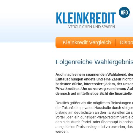
Kleinkredit Vergleich
Dispo
Folgenreiche Wahlergebniss
Auch nach einem spannenden Wahlabend, der f
Enttäuschungen endete und eine Zäsur nicht n
bedeuten dürfte, interessiert jedem, der unser
Privatkredites. Um es vorweg zu nehmen: Auf
dennoch auf mittelfristige Sicht die finanziel
Deutlich größer als die möglichen Belastungen a
der Zukunft die privaten Haushalte durch steig
bislang am deutlichsten an den Tankstellen zu 
Vorteil, den ein günstiger Privatkredit im Vergl
den nicht durch Partei- oder überhaupt Inlandsp
ausgelösten Preisanstiegen ist zu erwarten, da
werden.