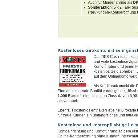
Auch für Minderjährige als
DK
Sonderaktion:
5 x 2 Fan-Reis
(Neukunden-Kontoeröffnung b
Kostenloses Girokonto mit sehr güns
Das DKB Cash ist ein kost
und viele kostenlose Zusat
Kontoinhaber und einen Pa
kostenlos Geld abheben. De
auf dem Onlinekonto werd
Als Kreditbank macht die 
Eine ausreichende Bonität vorausgesetzt, lässt 
1.000 Euro
mit einem soliden Zinssatz von 6,90 
als variabel.
Ebenfalls kostenlos enthalten ist eine Girokart
für treue Kunden ein umfangreiches und attrakt
Kostenlose und kostenpflichtige Lei
Kontoeinrichtung und Kontoführung ab dem erste
Online-Kontoeröffnung ohne Kundenunterschrift. E