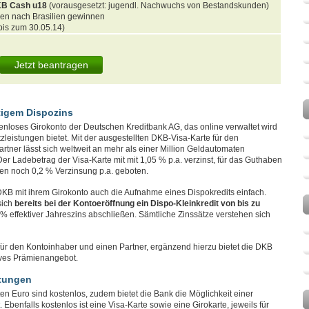
B Cash u18
(vorausgesetzt: jugendl. Nachwuchs von Bestandskunden)
en nach Brasilien gewinnen
is zum 30.05.14)
Jetzt beantragen
tigem Dispozins
enloses Girokonto der Deutschen Kreditbank AG, das online verwaltet wird
zleistungen bietet. Mit der ausgestellten DKB-Visa-Karte für den
rtner lässt sich weltweit an mehr als einer Million Geldautomaten
r Ladebetrag der Visa-Karte mit mit 1,05 % p.a. verzinst, für das Guthaben
en noch 0,2 % Verzinsung p.a. geboten.
DKB mit ihrem Girokonto auch die Aufnahme eines Dispokredits einfach.
sich
bereits bei der Kontoeröffnung ein Dispo-Kleinkredit von bis zu
% effektiver Jahreszins abschließen. Sämtliche Zinssätze verstehen sich
e für den Kontoinhaber und einen Partner, ergänzend hierzu bietet die DKB
ives Prämienangebot.
stungen
n Euro sind kostenlos, zudem bietet die Bank die Möglichkeit einer
benfalls kostenlos ist eine Visa-Karte sowie eine Girokarte, jeweils für