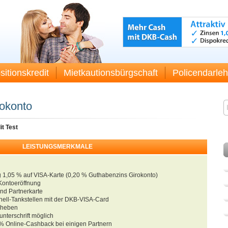
sitionskredit
Mietkautionsbürgschaft
Policendarle
okonto
t Test
LEISTUNGSMERKMALE
 1,05 % auf VISA-Karte (0,20 % Guthabenzins Girokonto)
 Kontoeröffnung
und Partnerkarte
hell-Tankstellen mit der DKB-VISA-Card
abheben
nterschrift möglich
 % Online-Cashback bei einigen Partnern