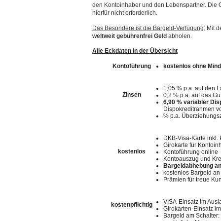
den Kontoinhaber und den Lebenspartner. Die On
hierfür nicht erforderlich.
Das Besondere ist die Bargeld-Verfügung:
Mit d
weltweit gebührenfrei Geld
abholen.
Alle Eckdaten in der Übersicht
Kontoführung
kostenlos ohne Min
1,05 % p.a. auf den 
Zinsen
0,2 % p.a. auf das G
6,90 % variabler Dis
Dispokreditrahmen vo
% p.a. Überziehungs
DKB-Visa-Karte inkl. 
Girokarte für Kontoin
kostenlos
Kontoführung online
Kontoauszug und Kre
Bargeldabhebung an 
kostenlos Bargeld an
Prämien für treue Ku
VISA-Einsatz im Aus
kostenpflichtig
Girokarten-Einsatz im
Bargeld am Schalter: