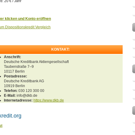
d: 20 € / Jahr
ier klicken und Konto eröffnen
um Dispositionskredit Vergleich
KONTAKT:
Anschrift:
Deutsche Kreditbank Aktiengesellschaft
Taubenstraße 7–9
10117
Berlin
Postadresse:
Deutsche Kreditbank AG
10919 Berlin
Telefon:
030 120 300 00
E-Mail:
info@dkb.de
Internetadresse:
https://www.dkb.de
redit.org
st