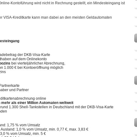
line-Kontoführung wird nicht in Rechnung gestellt, ein Mindesteingang ist
er VISA-Kreditkarte kann man dabei an den meisten Geldautomaten
desteingang
Ladebetrag der DKB-Visa-Karte
uthaben auf dem Onlinekonto
pozins
bei vierteljährlicher Abrechnung,
n 1.000 € bei Kontoeröffnung möglich
zins
Partnerkarte
haber und Partner
ditkartenabrechnung online
mehr als einer Million Automaten weltweit
 rund 1.300 Shell-Tankstellen in Deutschland mit der DKB-Visa-Karte
nden
land: 1,75 % vom Umsatz
 Ausland: 1,0 % vom Umsatz, min. 0,77 €, max. 3,83 €
 3,0 % vom Umsatz, min. 5 €