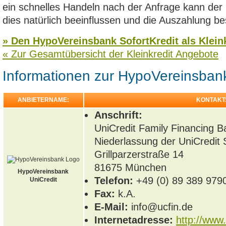
ein schnelles Handeln nach der Anfrage kann der 
dies natürlich beeinflussen und die Auszahlung b
» Den HypoVereinsbank SofortKredit als Kleink
« Zur Gesamtübersicht der Kleinkredit Angebote
Informationen zur HypoVereinsbank
ANBIETERNAME:
KONTAKT
Anschrift:
UniCredit Family Financing B
Niederlassung der UniCredit 
Grillparzerstraße 14
81675
München
HypoVereinsbank
Telefon:
+49 (0) 89 389 979
UniCredit
Fax:
k.A.
E-Mail:
info@ucfin.de
Internetadresse:
http://www